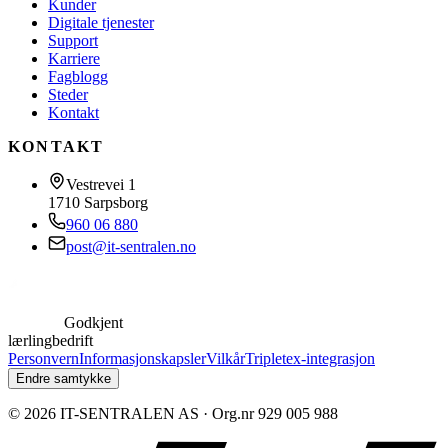
Kunder
Digitale tjenester
Support
Karriere
Fagblogg
Steder
Kontakt
KONTAKT
Vestrevei 1
1710
Sarpsborg
960 06 880
post@it-sentralen.no
Godkjent
lærlingbedrift
Personvern
Informasjonskapsler
Vilkår
Tripletex-integrasjon
Endre samtykke
©
2026
IT-SENTRALEN AS
· Org.nr
929 005 988