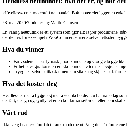
Headless netthandel: hva det er, og når det
«Headless» er et moteord i netthandel. Bak moteordet ligger en enkel i
28. mai 2026
·
7
min lesing
·
Martin Clausen
En vanlig nettbutikk er ett system som gjør alt: lagrer produktene, hån
der den er, for eksempel i WooCommerce, mens selve nettsiden bygge
Hva du vinner
Fart: sidene lastes lynraskt, noe kundene og Google begge liker
Frihet i design: forsiden er ikke bundet av temaets begrensninge
Trygghet: selve butikk-kjernen kan sikres og skjules bak fronte
Hva det koster deg
Headless er mer å bygge og mer å vedlikeholde. Du har nå to lag som
der fart, design og synlighet er en konkurransefordel, eller som skal ko
Vårt råd
Ikke velg headless fordi det høres moderne ut. Velg det når fordelene lø