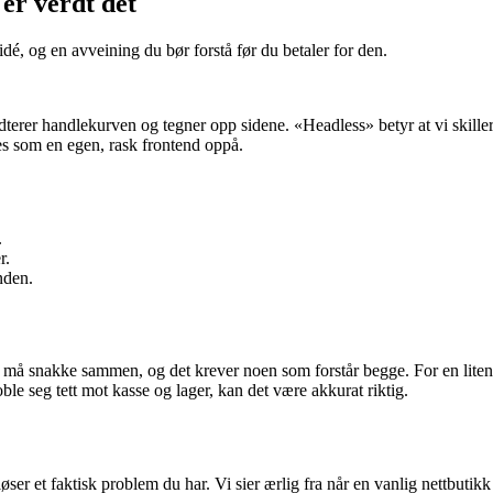
 er verdt det
dé, og en avveining du bør forstå før du betaler for den.
dterer handlekurven og tegner opp sidene. «Headless» betyr at vi skiller 
s som en egen, rask frontend oppå.
.
r.
nden.
 må snakke sammen, og det krever noen som forstår begge. For en liten
ble seg tett mot kasse og lager, kan det være akkurat riktig.
ser et faktisk problem du har. Vi sier ærlig fra når en vanlig nettbutikk 