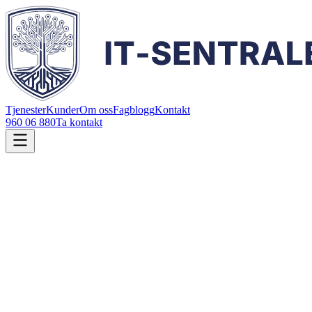
Tjenester
Kunder
Om oss
Fagblogg
Kontakt
960 06 880
Ta kontakt