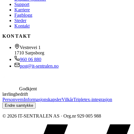
Support
Karriere
Fagblogg
Steder
Kontakt
KONTAKT
Vestrevei 1
1710
Sarpsborg
960 06 880
post@it-sentralen.no
Godkjent
lærlingbedrift
Personvern
Informasjonskapsler
Vilkår
Tripletex-integrasjon
Endre samtykke
©
2026
IT-SENTRALEN AS
· Org.nr
929 005 988