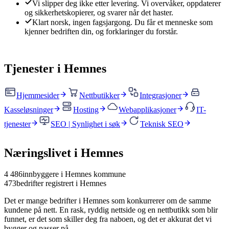
Vi slipper deg ikke etter levering
.
Vi overvåker, oppdaterer
og sikkerhetskopierer, og svarer når det haster.
Klart norsk, ingen fagsjargong
.
Du får et menneske som
kjenner bedriften din, og forklaringer du forstår.
Tjenester i
Hemnes
Hjemmesider
Nettbutikker
Integrasjoner
Kasseløsninger
Hosting
Webapplikasjoner
IT-
tjenester
SEO | Synlighet i søk
Teknisk SEO
Næringslivet i
Hemnes
4 486
innbyggere i
Hemnes
kommune
473
bedrifter registrert i
Hemnes
Det er mange bedrifter i
Hemnes
som konkurrerer om de samme
kundene på nett. En rask, ryddig nettside og en nettbutikk som blir
funnet, er det som skiller deg fra naboen, og det er akkurat det vi
bygger og passer på.