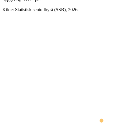
Kilde: Statistisk sentralbyrå (SSB),
2026
.
Bodø
Narvik
Bindal
Sømna
Brønnøy
Vega