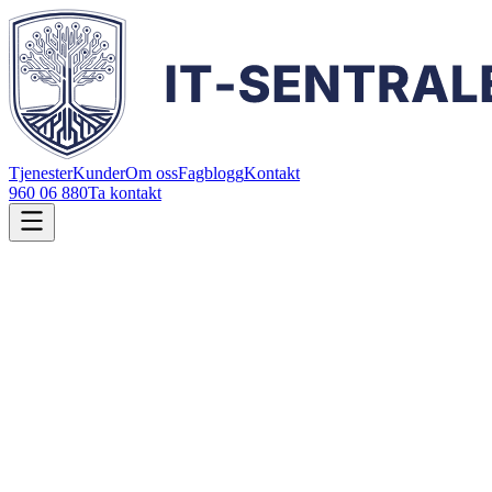
Tjenester
Kunder
Om oss
Fagblogg
Kontakt
960 06 880
Ta kontakt