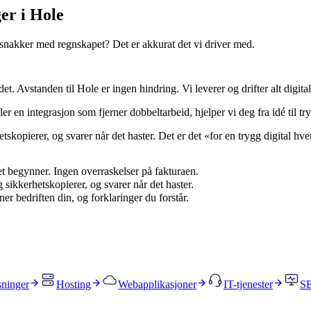
er i Hole
m snakker med regnskapet? Det er akkurat det vi driver med.
et. Avstanden til Hole er ingen hindring. Vi leverer og drifter alt digitalt
r en integrasjon som fjerner dobbeltarbeid, hjelper vi deg fra idé til try
tskopierer, og svarer når det haster. Det er det «for en trygg digital hve
det begynner. Ingen overraskelser på fakturaen.
 sikkerhetskopierer, og svarer når det haster.
r bedriften din, og forklaringer du forstår.
sninger
Hosting
Webapplikasjoner
IT-tjenester
SE