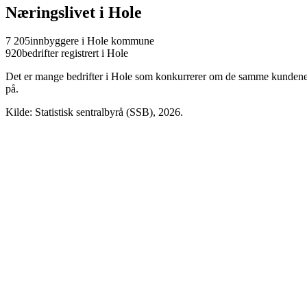
Næringslivet i
Hole
7 205
innbyggere i
Hole
kommune
920
bedrifter registrert i
Hole
Det er mange bedrifter i
Hole
som konkurrerer om de samme kundene på n
på.
Kilde: Statistisk sentralbyrå (SSB),
2026
.
Drammen
Kongsberg
Ringerike
Lier
Øvre Eiker
Modum