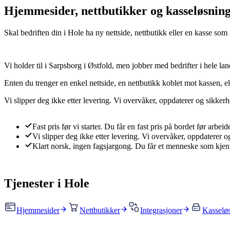
Hjemmesider, nettbutikker og kasseløsning
Skal bedriften din i Hole ha ny nettside, nettbutikk eller en kasse so
Vi holder til i Sarpsborg i Østfold, men jobber med bedrifter i hele land
Enten du trenger en enkel nettside, en nettbutikk koblet mot kassen, elle
Vi slipper deg ikke etter levering. Vi overvåker, oppdaterer og sikkerhe
Fast pris før vi starter
.
Du får en fast pris på bordet før arbei
Vi slipper deg ikke etter levering
.
Vi overvåker, oppdaterer og
Klart norsk, ingen fagsjargong
.
Du får et menneske som kjenne
Tjenester i
Hole
Hjemmesider
Nettbutikker
Integrasjoner
Kasselø