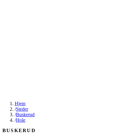
Hjem
/
Steder
/
Buskerud
/
Hole
BUSKERUD