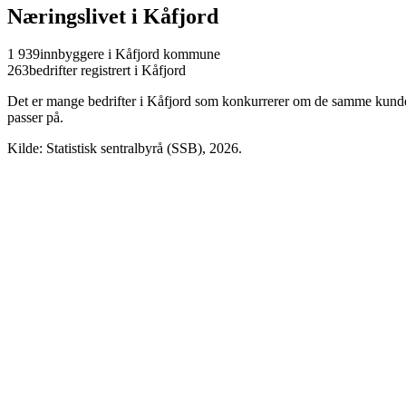
Næringslivet i
Kåfjord
1 939
innbyggere i
Kåfjord
kommune
263
bedrifter registrert i
Kåfjord
Det er mange bedrifter i
Kåfjord
som konkurrerer om de samme kundene p
passer på.
Kilde: Statistisk sentralbyrå (SSB),
2026
.
Senja
Balsfjord
Karlsøy
Lyngen
Storfjord
Skjervøy