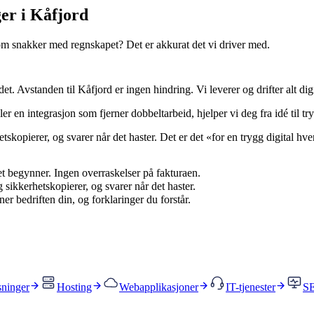
er i Kåfjord
 som snakker med regnskapet? Det er akkurat det vi driver med.
et. Avstanden til Kåfjord er ingen hindring. Vi leverer og drifter alt digit
r en integrasjon som fjerner dobbeltarbeid, hjelper vi deg fra idé til try
tskopierer, og svarer når det haster. Det er det «for en trygg digital hve
det begynner. Ingen overraskelser på fakturaen.
 sikkerhetskopierer, og svarer når det haster.
r bedriften din, og forklaringer du forstår.
sninger
Hosting
Webapplikasjoner
IT-tjenester
SE