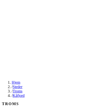
Hjem
/
Steder
/
Troms
/
Kåfjord
TROMS