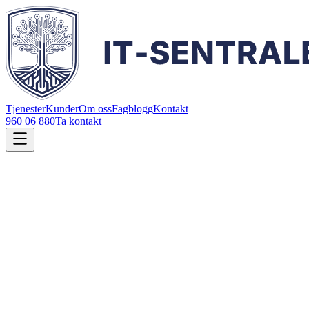
Tjenester
Kunder
Om oss
Fagblogg
Kontakt
960 06 880
Ta kontakt